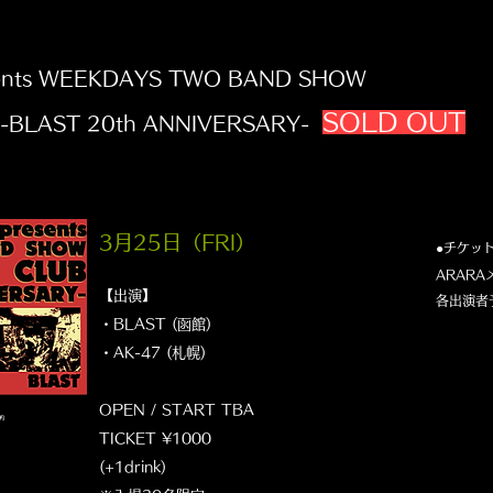
ents WEEKDAYS TWO BAND SHOW
SOLD OUT
-BLAST 20th ANNIVERSARY-
3月25日（FRI
）
●チケッ
ARAR
【出演】
​各出演者
・BLAST (函館)
・AK-47 (札幌)
OPEN / START TBA
TICKET ¥1000
(+1drink)