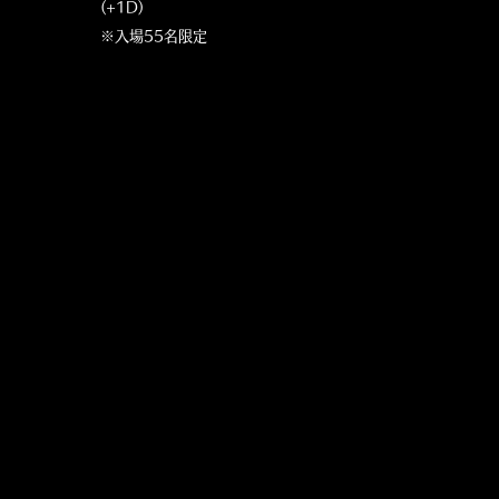
(+1D)
※入場55名限定