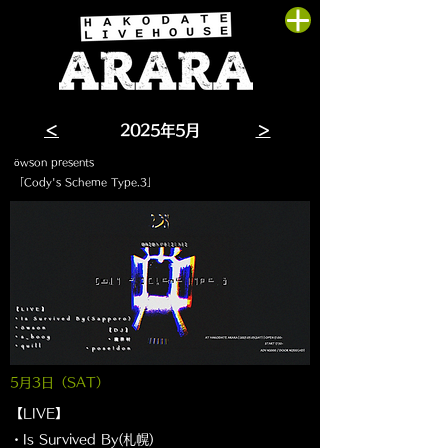
＜
​2025年5月
＞
öwson presents
「Cody's Scheme Type.3」
5月3
日（SAT
）
【LIVE】
・Is Survived By(札幌)