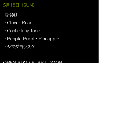
5月18
日（SUN
）
【出演】
・Clover Road
・Coolie king tone
・People Purple Pineapple
・シマダヨウスケ
OPEN ADV / START DOOR
ADV ¥1500 / DOOR ¥2000
(+1D ¥600)
●チケット販売
ARARAメール予約
各出演者予約​
HAKODATE ARARA presents DJ EVENT
「skewed shaft」