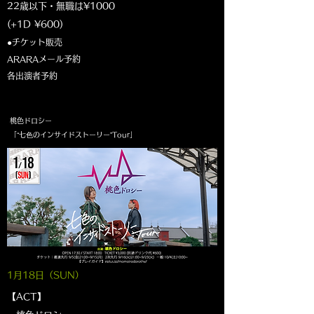
22歳以下・無職は¥1000
(+1D ¥600)
●チケット販売
ARARAメール予約
各出演者予約
桃色ドロシー
「“七⾊のインサイドストーリー”Tour」
1月18
日（SUN
）
【ACT】