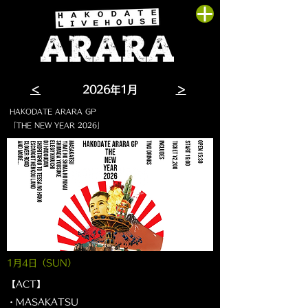
＜
​2026年1月
＞
HAKODATE ARARA GP
「THE NEW YEAR 2026」
1月4
日（SUN
）
【ACT】
・MASAKATSU