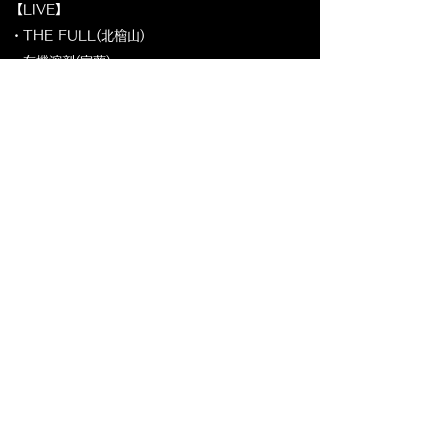
【LIVE】
・THE FULL(北檜山)
・有機溶剤(室蘭)
・ザ・123ニ4ズ
・Clover Road
・Drive
OPEN 17:30~/ START 18:00~
ADV ¥2000 / DOOR ¥2500
(+1D ¥600)
●チケット販売
ARARAメール予約
各出演者予約
Ryder The Eagle Japan Tour