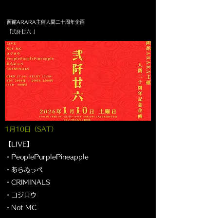
函館ARARA主催人間二十周年企画
「弐阡廿六 」
1月10
日（SAT
）
【LIVE】
・PeoplePurplePineapple
・あらゐっぺ
・CRIMINALS
・コジロウ
・Not MC