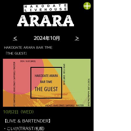
＜
​2024年10月
＞
HAKODATE ARARA BAR TIME
「THE GUEST」
10月2日（WED
）
【LIVE & BARTENDER】
・こいけ(TRAST/札幌)