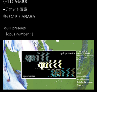
(+1D ¥600)
●チケット販売
各バンド / ARARA
quill presents
「opus number 1」
10月20日（SUN
）
【出演】
・quill
・yonohate(札幌)
・whirlflow(札幌)
・田畑裕柾