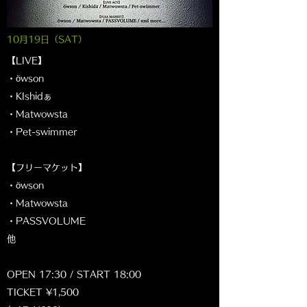
10月19日（SAT
）
【LIVE】
・öwson
・KIshidぁ
・Matwowsta
・Pet-swimmer
【フリーマケット】
・öwson
・Matwowsta
・PASSVOLUME
他
OPEN 17:30 / START 18:00
TICKET ¥1,500