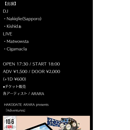
【出演】
DJ
・Nakiqlie(Sapporo)
・Kishidぁ
LIVE
・Matwowsta
・Cigamacla
OPEN 17:30 / START 18:00
ADV ¥1,500 / DOOR ¥2,000
(+1D ¥600)
●チケット販売
各アーティスト / ARARA
HAKODATE ARARA presents
「Adventures」