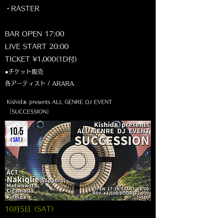
・RASTER
BAR OPEN 17:00
LIVE START 20:00
TICKET ¥1,000(1D付)
●チケット販売
各アーティスト / ARARA
Kishidぁ presents ALL GENRE DJ EVENT
「SUCCESSION」
10月5日（SAT
）